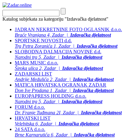
Katalog subjekata za kategoriju "Izdavačka djelatnost"
JADRAN NEKRETNINE FOTO OGLASNIK d.o.o.
Braće Vranjana 4, Zadar |
Izdavačka djelatnost
SPORTSKE NOVOSTI d.d.
Trg Petra Zoranića 1, Zadar |
Izdavačka djelatnost
SLOBODNA DALMACIJA NOVINE d.d.
Narodni trg 5, Zadar |
Izdavačka djelatnost
MARS MUSIC d.o.o.
Široka ulica 2, Zadar |
Izdavačka djelatnost
ZADARSKI LIST
Andrije Medulića 2, Zadar |
Izdavačka djelatnost
MATICA HRVATSKA OGRANAK ZADAR
Don Ive Prodana 1, Zadar |
Izdavačka djelatnost
EUROPAPRESS HOLDING d.o.o.
Narodni trg 5, Zadar |
Izdavačka djelatnost
FORUM d.o.o.
Dr. Franje Tuđmana 2I, Zadar |
Izdavačka djelatnost
HRVATSKI LIST
Velebitska 6, Zadar |
Izdavačka djelatnost
24 SATA d.o.o.
Brne Karnarutića 6, Zadar |
Izdavačka djelatnost