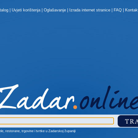
talog
|
Uvjeti korištenja
|
Oglašavanje
|
Izrada internet stranice
|
FAQ
|
Kontak
ele, restorane, trgovine i tvrtke u Zadarskoj županiji