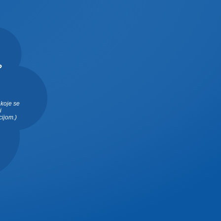
?
 koje se
i
cijom.)