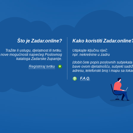
Što je Zadar.online?
Kako koristiti Zadar.online
Tražite li uslugu, djelatnost ili tvrtku.
Utipkajte ključnu riječ:
te nove mogućnosti najvećeg Poslovnog
npr. nekretnine u zadru
kataloga Zadarske županije.
(dobit ćete popis poslovnih subjekata
Registriraj tvrtku
bave ovom djelatnošću, subjekt sadrž
adresu, telefonski broj i mapu sa loka
F.A.Q.