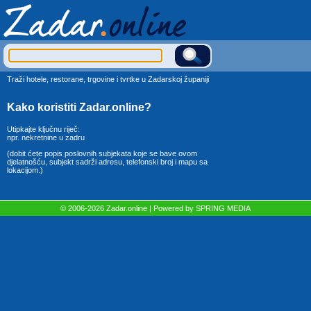
Traži hotele, restorane, trgovine i tvrtke u Zadarskoj županiji
Kako koristiti Zadar.online?
Utipkajte ključnu riječ:
npr. nekretnine u zadru
(dobit ćete popis poslovnih subjekata koje se bave ovom
djelatnošću, subjekt sadrži adresu, telefonski broj i mapu sa
lokacijom.)
© 2006-2026 Zadar.online | Powered by
SPRING MEDIA