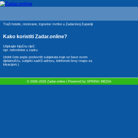
Traži hotele, restorane, trgovine i tvrtke u Zadarskoj županiji
Kako koristiti Zadar.online?
Utipkajte ključnu riječ:
npr. nekretnine u zadru
(dobit ćete popis poslovnih subjekata koje se bave ovom
djelatnošću, subjekt sadrži adresu, telefonski broj i mapu sa
lokacijom.)
© 2006-2026 Zadar.online | Powered by
SPRING MEDIA