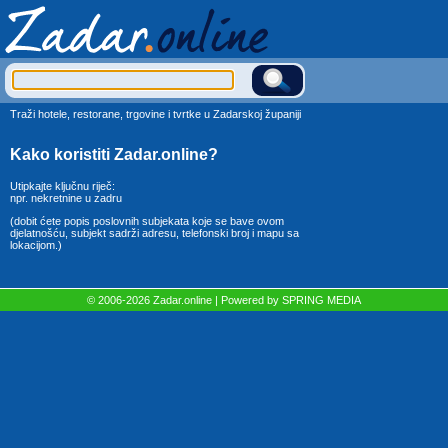
Traži hotele, restorane, trgovine i tvrtke u Zadarskoj županiji
Kako koristiti Zadar.online?
Utipkajte ključnu riječ:
npr. nekretnine u zadru
(dobit ćete popis poslovnih subjekata koje se bave ovom
djelatnošću, subjekt sadrži adresu, telefonski broj i mapu sa
lokacijom.)
© 2006-2026 Zadar.online | Powered by
SPRING MEDIA