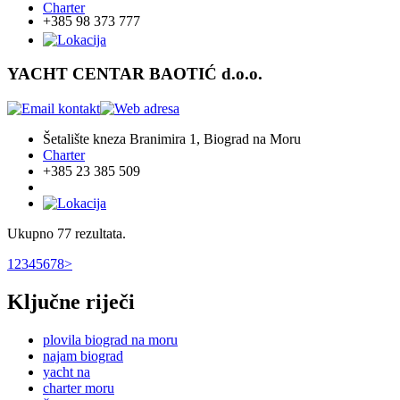
Charter
+385 98 373 777
YACHT CENTAR BAOTIĆ d.o.o.
Šetalište kneza Branimira 1, Biograd na Moru
Charter
+385 23 385 509
Ukupno 77 rezultata.
1
2
3
4
5
6
7
8
>
Ključne riječi
plovila biograd na moru
najam biograd
yacht na
charter moru