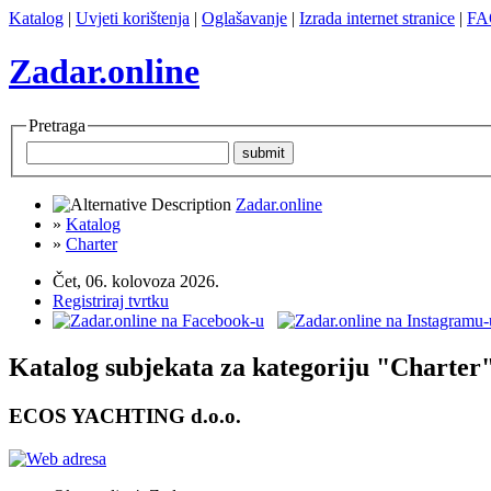
Katalog
|
Uvjeti korištenja
|
Oglašavanje
|
Izrada internet stranice
|
FA
Zadar.online
Pretraga
Zadar.online
»
Katalog
»
Charter
Čet, 06. kolovoza 2026.
Registriraj tvrtku
Katalog subjekata za kategoriju "Charter
ECOS YACHTING d.o.o.