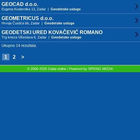
GEOCAD d.o.o.
Eugena Kvaternika 13, Zadar |
Geodetske usluge
GEOMETRICUS d.o.o.
Hrvoja Čustića bb, Zadar |
Geodetske usluge
GEODETSKI URED KOVAČEVIĆ ROMANO
Trg kneza Višeslava 6, Zadar |
Geodetske usluge
Ukupno 14 rezultata.
1
2
>
© 2006-2026 Zadar.online | Powered by
SPRING MEDIA