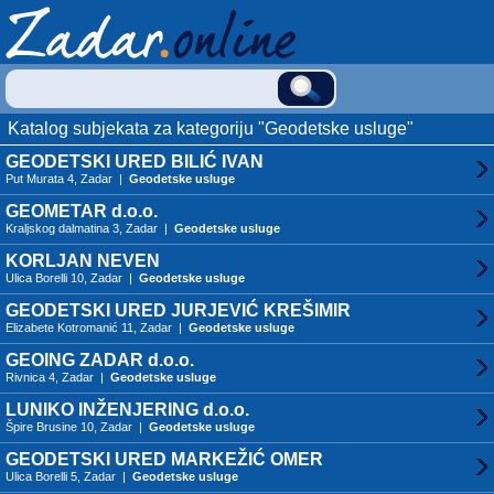
Katalog subjekata za kategoriju "Geodetske usluge"
GEODETSKI URED BILIĆ IVAN
Put Murata 4, Zadar |
Geodetske usluge
GEOMETAR d.o.o.
Kraljskog dalmatina 3, Zadar |
Geodetske usluge
KORLJAN NEVEN
Ulica Borelli 10, Zadar |
Geodetske usluge
GEODETSKI URED JURJEVIĆ KREŠIMIR
Elizabete Kotromanić 11, Zadar |
Geodetske usluge
GEOING ZADAR d.o.o.
Rivnica 4, Zadar |
Geodetske usluge
LUNIKO INŽENJERING d.o.o.
Špire Brusine 10, Zadar |
Geodetske usluge
GEODETSKI URED MARKEŽIĆ OMER
Ulica Borelli 5, Zadar |
Geodetske usluge