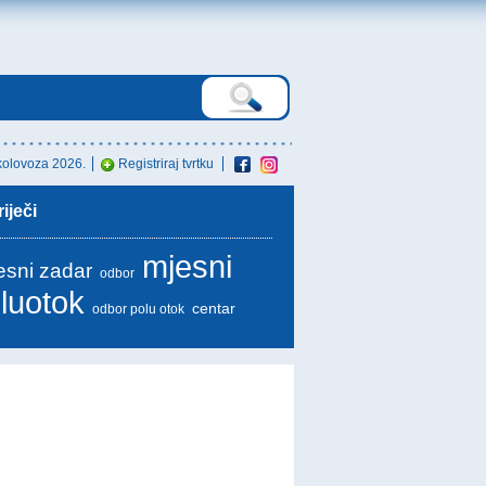
 kolovoza 2026.
Registriraj tvrtku
iječi
mjesni
esni zadar
odbor
luotok
centar
odbor polu otok