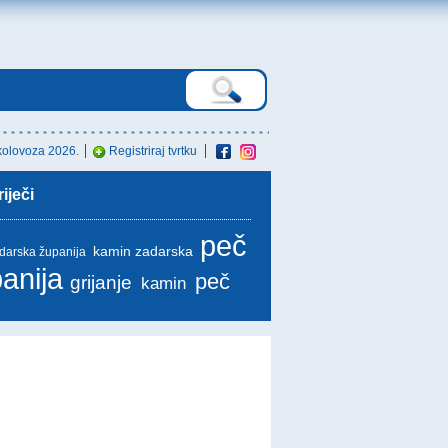
 kolovoza 2026.
Registriraj tvrtku
iječi
peč
kamin zadarska
adarska županija
anija
peč
grijanje
kamin