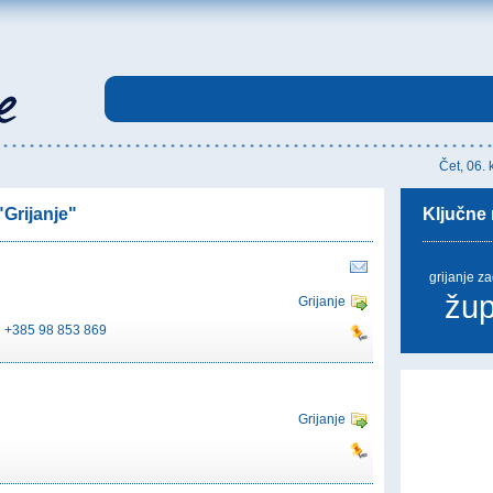
Čet, 06.
"Grijanje"
Ključne r
grijanje z
žup
Grijanje
+385 98 853 869
Grijanje