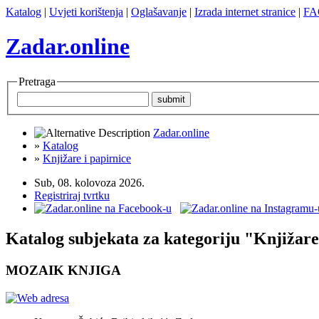
Katalog
|
Uvjeti korištenja
|
Oglašavanje
|
Izrada internet stranice
|
FA
Zadar.online
Pretraga
Zadar.online
»
Katalog
»
Knjižare i papirnice
Sub, 08. kolovoza 2026.
Registriraj tvrtku
Katalog subjekata za kategoriju "Knjižare
MOZAIK KNJIGA