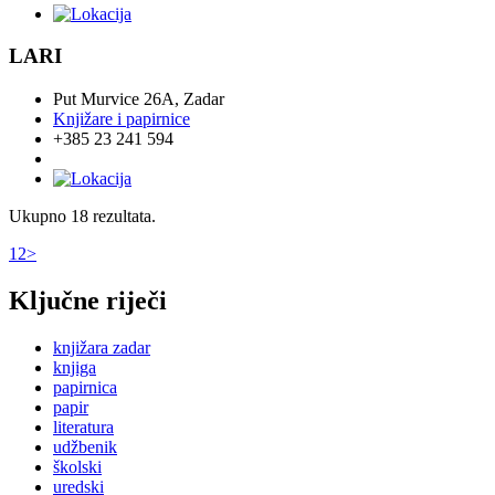
LARI
Put Murvice 26A, Zadar
Knjižare i papirnice
+385 23 241 594
Ukupno 18 rezultata.
1
2
>
Ključne riječi
knjižara zadar
knjiga
papirnica
papir
literatura
udžbenik
školski
uredski