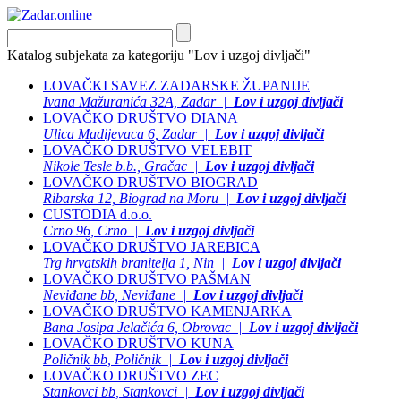
Katalog subjekata za kategoriju "Lov i uzgoj divljači"
LOVAČKI SAVEZ ZADARSKE ŽUPANIJE
Ivana Mažuranića 32A, Zadar |
Lov i uzgoj divljači
LOVAČKO DRUŠTVO DIANA
Ulica Madijevaca 6, Zadar |
Lov i uzgoj divljači
LOVAČKO DRUŠTVO VELEBIT
Nikole Tesle b.b., Gračac |
Lov i uzgoj divljači
LOVAČKO DRUŠTVO BIOGRAD
Ribarska 12, Biograd na Moru |
Lov i uzgoj divljači
CUSTODIA d.o.o.
Crno 96, Crno |
Lov i uzgoj divljači
LOVAČKO DRUŠTVO JAREBICA
Trg hrvatskih branitelja 1, Nin |
Lov i uzgoj divljači
LOVAČKO DRUŠTVO PAŠMAN
Neviđane bb, Neviđane |
Lov i uzgoj divljači
LOVAČKO DRUŠTVO KAMENJARKA
Bana Josipa Jelačića 6, Obrovac |
Lov i uzgoj divljači
LOVAČKO DRUŠTVO KUNA
Poličnik bb, Poličnik |
Lov i uzgoj divljači
LOVAČKO DRUŠTVO ZEC
Stankovci bb, Stankovci |
Lov i uzgoj divljači