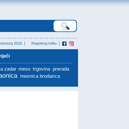
 kolovoza 2026.
Registriraj tvrtku
iječi
a zadar
meso
trgovina
prerada
laonica
mesnica brodarica