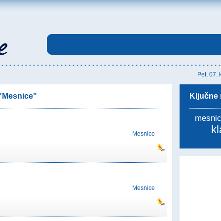
Pet, 07.
 "Mesnice"
Ključne r
mesnic
k
Mesnice
Mesnice