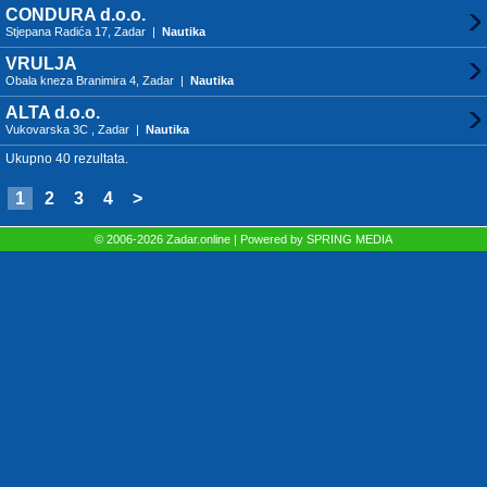
CONDURA d.o.o.
Stjepana Radića 17, Zadar |
Nautika
VRULJA
Obala kneza Branimira 4, Zadar |
Nautika
ALTA d.o.o.
Vukovarska 3C , Zadar |
Nautika
Ukupno 40 rezultata.
1
2
3
4
>
© 2006-2026 Zadar.online | Powered by
SPRING MEDIA