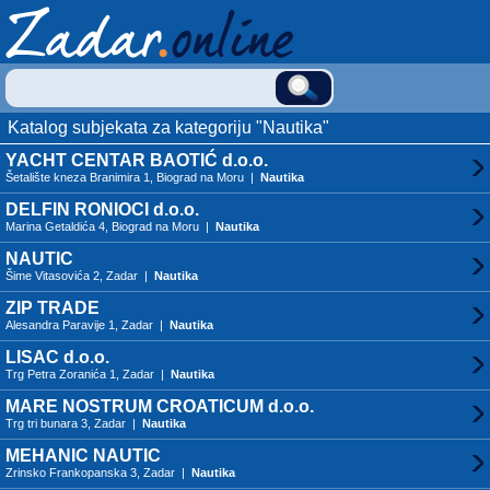
Katalog subjekata za kategoriju "Nautika"
YACHT CENTAR BAOTIĆ d.o.o.
Šetalište kneza Branimira 1, Biograd na Moru |
Nautika
DELFIN RONIOCI d.o.o.
Marina Getaldića 4, Biograd na Moru |
Nautika
NAUTIC
Šime Vitasovića 2, Zadar |
Nautika
ZIP TRADE
Alesandra Paravije 1, Zadar |
Nautika
LISAC d.o.o.
Trg Petra Zoranića 1, Zadar |
Nautika
MARE NOSTRUM CROATICUM d.o.o.
Trg tri bunara 3, Zadar |
Nautika
MEHANIC NAUTIC
Zrinsko Frankopanska 3, Zadar |
Nautika