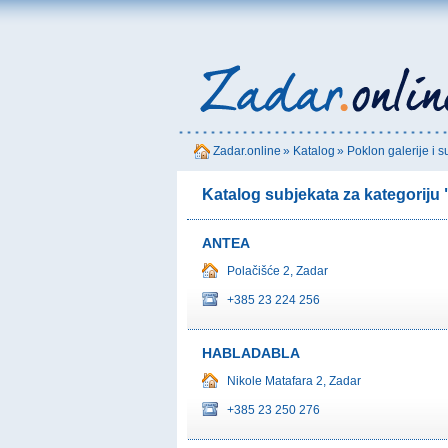
Zadar.online
»
Katalog
»
Poklon galerije i s
Katalog subjekata za kategoriju "
ANTEA
Polačišće 2, Zadar
+385 23 224 256
HABLADABLA
Nikole Matafara 2, Zadar
+385 23 250 276