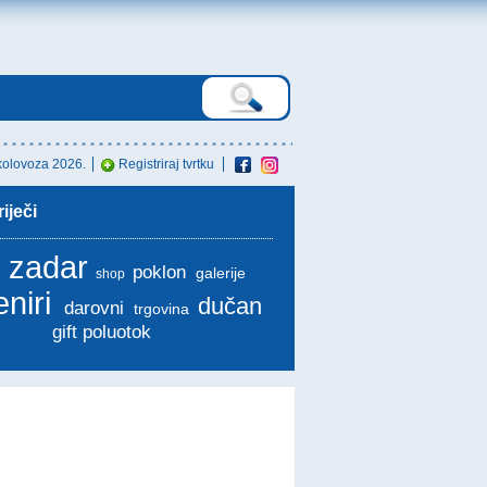
kolovoza 2026.
Registriraj tvrtku
iječi
t zadar
poklon
galerije
shop
eniri
dučan
darovni
trgovina
gift poluotok