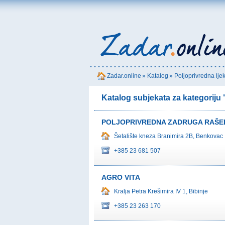
Zadar.online
»
Katalog
»
Poljoprivredna lje
Katalog subjekata za kategoriju 
POLJOPRIVREDNA ZADRUGA RAŠE
Šetalište kneza Branimira 2B, Benkovac
+385 23 681 507
AGRO VITA
Kralja Petra Krešimira IV 1, Bibinje
+385 23 263 170