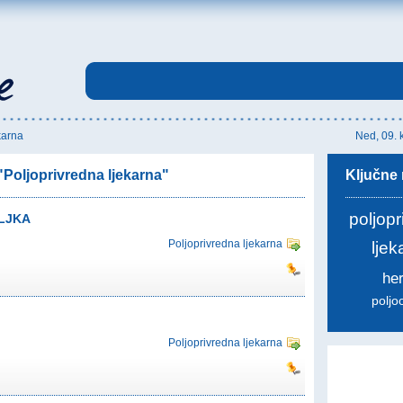
karna
Ned, 09. 
"Poljoprivredna ljekarna"
Ključne r
poljop
LJKA
Poljoprivredna ljekarna
lje
her
polj
Poljoprivredna ljekarna