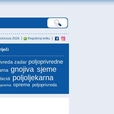
kolovoza 2026.
Registriraj tvrtku
iječi
poljoprivredne
rivreda zadar
gnojiva
sjeme
karna
poljoljekarna
bicidi
oprema
poljoprivreda
ooprema