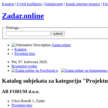
Katalog
|
Uvjeti korištenja
|
Oglašavanje
|
Izrada internet stranice
|
FA
Zadar.online
Pretraga
Zadar.online
»
Katalog
»
Projektni biro
Pet, 07. kolovoza 2026.
Registriraj tvrtku
Katalog subjekata za kategoriju "Projektn
AB FORUM d.o.o.
Ulica Borelli 1, Zadar
Projektni biro