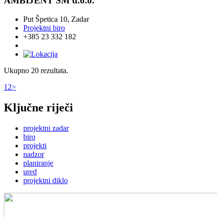
AMBIJENT SM d.o.o.
Put Špetica 10, Zadar
Projektni biro
+385 23 332 182
Ukupno 20 rezultata.
1
2
>
Ključne riječi
projektni zadar
biro
projekti
nadzor
planiranje
ured
projektni diklo