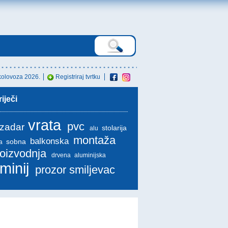
 kolovoza 2026.
Registriraj tvrtku
iječi
vrata
pvc
 zadar
stolarija
alu
montaža
balkonska
sobna
na
roizvodnja
drvena
aluminijska
minij
prozor smiljevac