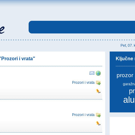
Pet, 07.
Prozori i vrata"
Ključne r
prozor
Prozori i vrata
garaž
p
alu
Prozori i vrata