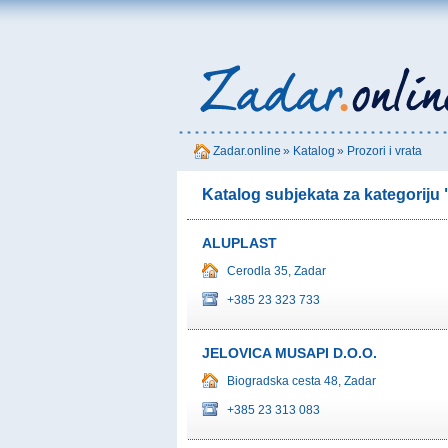
Zadar.online
»
Katalog
»
Prozori i vrata
Katalog subjekata za kategoriju "
ALUPLAST
Cerodla 35, Zadar
+385 23 323 733
JELOVICA MUSAPI D.O.O.
Biogradska cesta 48, Zadar
+385 23 313 083