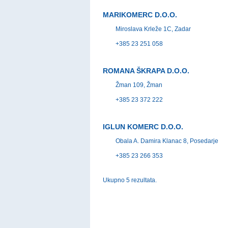
MARIKOMERC D.O.O.
Miroslava Krleže 1C, Zadar
+385 23 251 058
ROMANA ŠKRAPA D.O.O.
Žman 109, Žman
+385 23 372 222
IGLUN KOMERC D.O.O.
Obala A. Damira Klanac 8, Posedarje
+385 23 266 353
Ukupno 5 rezultata.