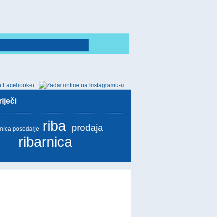
iječi
riba
prodaja
rnica posedarje
ribarnica