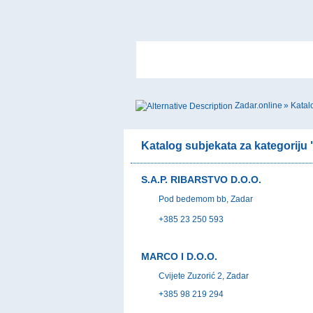
Zadar.online
»
Katal
Katalog subjekata za kategoriju
S.A.P. RIBARSTVO D.O.O.
Pod bedemom bb, Zadar
+385 23 250 593
MARCO I D.O.O.
Cvijete Zuzorić 2, Zadar
+385 98 219 294