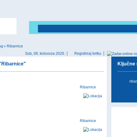
og
»
Ribarnice
Sub, 08. kolovoza 2026.
Registriraj tvrtku
 "Ribarnice"
Ključne r
riba
Ribarnice
Ribarnice