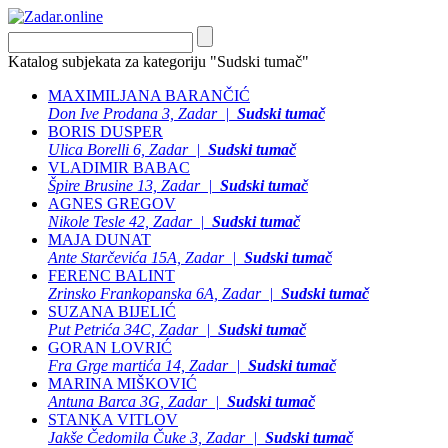
Katalog subjekata za kategoriju "Sudski tumač"
MAXIMILJANA BARANČIĆ
Don Ive Prodana 3, Zadar |
Sudski tumač
BORIS DUSPER
Ulica Borelli 6, Zadar |
Sudski tumač
VLADIMIR BABAC
Špire Brusine 13, Zadar |
Sudski tumač
AGNES GREGOV
Nikole Tesle 42, Zadar |
Sudski tumač
MAJA DUNAT
Ante Starčevića 15A, Zadar |
Sudski tumač
FERENC BALINT
Zrinsko Frankopanska 6A, Zadar |
Sudski tumač
SUZANA BIJELIĆ
Put Petrića 34C, Zadar |
Sudski tumač
GORAN LOVRIĆ
Fra Grge martića 14, Zadar |
Sudski tumač
MARINA MIŠKOVIĆ
Antuna Barca 3G, Zadar |
Sudski tumač
STANKA VITLOV
Jakše Čedomila Čuke 3, Zadar |
Sudski tumač